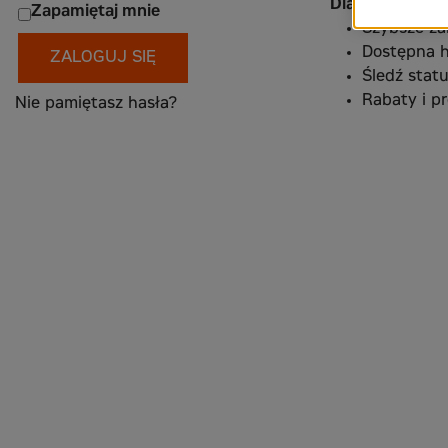
Dlaczego warto
Zapamiętaj mnie
Szybsze z
Dostępna h
ZALOGUJ SIĘ
Śledź stat
Rabaty i p
Nie pamiętasz hasła?