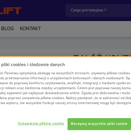
BLOG
KONTAKT
ZAŁÓŻ KONT
pliki cookies i śledzenie danych
ić Państwu optymalną obsługę na wszystkich stronach, używamy plików cookies
i do przetwarzania informacji o urządzeniach końcowych i danych osobowych. Są
Imię
*
wane do poprawy komfortu użytkowania, analityki, integracji z mediami społecz
cji reklam oraz śledzenia między urządzeniami. Celem jest poprawa naszej komun
aby zapewnić jak najlepsze doświadczenia online. Zgoda jest dobrowolna i może
łana poprzez ustawienia plików cookies. Należy pamiętać, że w zależności od d
twa wyboru, nie wszystkie funkcje naszej strony internetowej mogą być dostępn
NIP
*
Ustawienia plików cookie
Akceptuj wszystkie pliki cookie