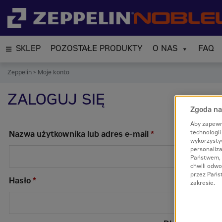
SKLEP
POZOSTAŁE PRODUKTY
O NAS
FAQ
Zeppelin
>
Moje konto
ZALOGUJ SIĘ
Zgoda na 
Aby zapewn
Wymagane
technologi
Nazwa użytkownika lub adres e-mail
*
wykorzysty
personaliza
Państwem, 
chwili odwo
przez Pańs
Wymagane
Hasło
*
zakresie.