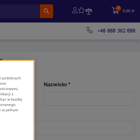
0
0,00
zł
+48 888 362 888
O
 i podobnych
 one
Nazwisko
*
nościowymi,
ikacji z
 być w każdej
okonanego
e w pełnym