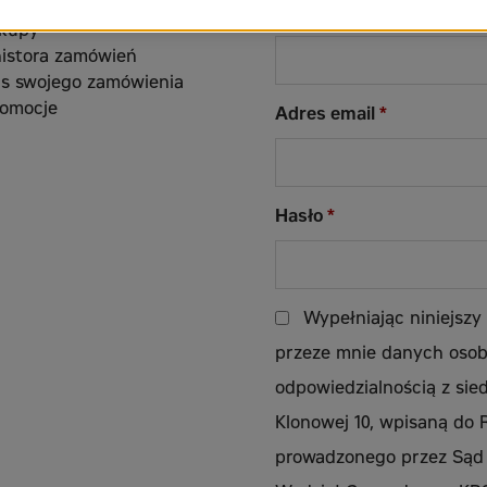
 posiadać konto?
Wy
Nazwa użytkownika
*
akupy
istora zamówień
us swojego zamówienia
romocje
Wymagane
Adres email
*
Wymagane
Hasło
*
Wypełniając niniejszy
przeze mnie danych osob
odpowiedzialnością z sie
Klonowej 10, wpisaną do
prowadzonego przez Sąd 